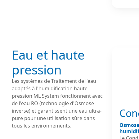
brevetée
des micr
d’assure
homogèn
formati
résiduelles. Grâ
ventilat
Eau et haute
technolo
ML Princ
pression
diffusio
un fonct
Les systèmes de Traitement de l'eau
perform
adaptés à l'humidification haute
environ
pression ML System fonctionnent avec
nécessi
de l'eau RO (technologie d'Osmose
maîtrisé
Con
inverse) et garantissent une eau ultra-
pure pour une utilisation sûre dans
Osmose 
tous les environnements.
humidif
Le Cond