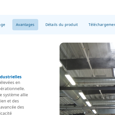
age
Avantages
Détails du produit
Téléchargeme
dustrielles
élevées en
pérationnelle.
e système allie
ien et des
 avancée des
icacité