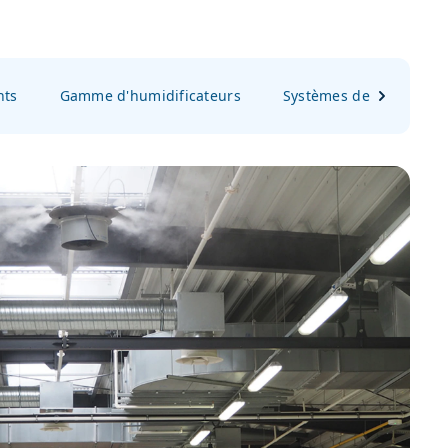
nts
Gamme d'humidificateurs
Systèmes de traitement