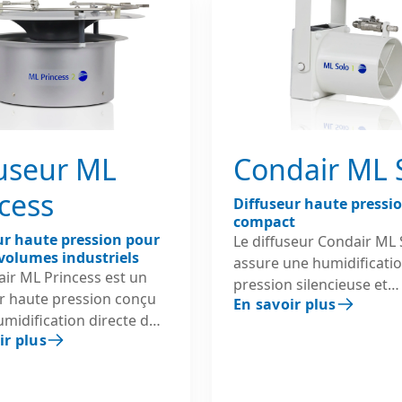
fuseur ML
Condair ML 
cess
Diffuseur haute pressi
compact
ur haute pression pour
Le diffuseur Condair ML 
volumes industriels
assure une humidificati
ir ML Princess est un
pression silencieuse et
ur haute pression conçu
En savoir plus
homogène dans les bure
umidification directe des
espaces commerciaux,
ir plus
installations
bâtiments publics et peti
elles et des bâtiments à
zones techniques. Conçu pour
. Sa conception
les applications nécessi