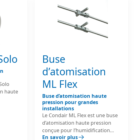
Solo
Buse
d’atomisation
on
ML Flex
Solo
on haute
Buse d’atomisation haute
pression pour grandes
aux,
installations
Le Condair ML Flex est une buse
tes
d’atomisation haute pression
conçue pour l’humidification
tant une
En savoir plus
directe en ambiance et les