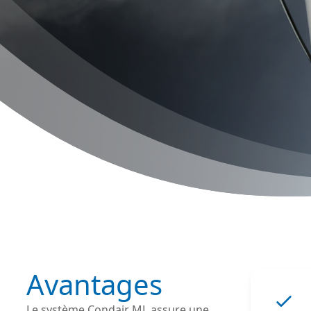
Avantages
Le système Condair ML assure une