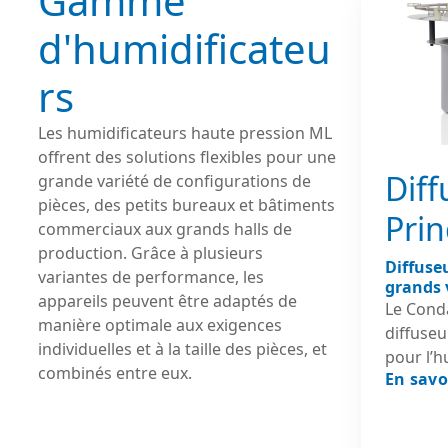
Gamme
d'humidificateu
rs
Les humidificateurs haute pression ML
offrent des solutions flexibles pour une
Dif
grande variété de configurations de
pièces, des petits bureaux et bâtiments
Prin
commerciaux aux grands halls de
production. Grâce à plusieurs
Diffuse
variantes de performance, les
grands 
appareils peuvent être adaptés de
Le Conda
manière optimale aux exigences
diffuse
individuelles et à la taille des pièces, et
pour l’h
combinés entre eux.
En savo
grandes 
industri
hauts plafonds