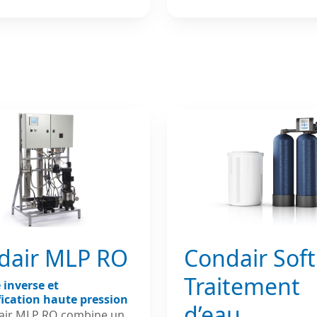
 optimise l’évaporation
diffusion précise de l’hu
ogouttelettes afin
dans des espaces limités,
r une humidification
garantit un fonctionnem
e et efficace sans
discret, hygiénique et fia
on de gouttes
Compatible avec les sys
ce à son
haute pression Condair M
eur intégré et à sa
ML Solo contribue à mai
gie haute pression, le
une hygrométrie stable 
ess garantit une
limitant la consommatio
n précise de l’humidité,
énergétique et les besoi
ionnement fiable et des
maintenance.
ances adaptées aux
nements industriels
tant une hygrométrie
e.
dair MLP RO
Condair Soft
Traitement
inverse et
ication haute pression
d’eau
air MLP RO combine un