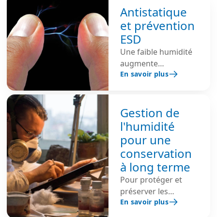
Antistatique
et prévention
ESD
Une faible humidité
augmente
En savoir plus
l'accumulation
d'électricité statique,
car l'air sec agit
comme isolant, ce
Gestion de
qui rend les
l'humidité
décharges
pour une
électrostatiques
conservation
(ESD) plus probables.
à long terme
Le maintien d'une
humidité relative
Pour protéger et
comprise entre 40 et
préserver les
En savoir plus
60 % aide à dissiper
matériaux, il est
les charges et réduit
essentiel de