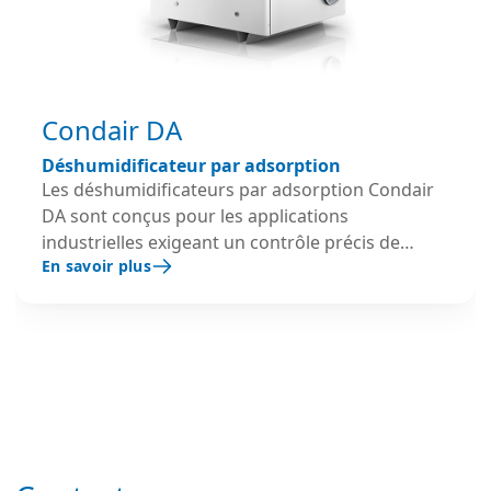
Condair DA
Déshumidificateur par adsorption
Les déshumidificateurs par adsorption Condair
DA sont conçus pour les applications
industrielles exigeant un contrôle précis de
En savoir plus
l’humidité de l’air, notamment dans les
environnements à basse température et les
processus sensibles à l’humidité. Ils garantissent
une déshumidification fiable et performante
dans les chambres froides, entrepôts
frigorifiques, salles de production et autres
applications critiques où la stabilité
hygrométrique est essentielle.