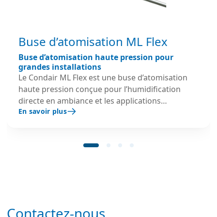
Buse d’atomisation ML Flex
Buse d’atomisation haute pression pour
grandes installations
Le Condair ML Flex est une buse d’atomisation
haute pression conçue pour l’humidification
directe en ambiance et les applications
En savoir plus
d’humidification par induction dans les
installations industrielles de grande capacité. Sa
conception modulaire en ligne continue permet
une intégration flexible et évolutive selon les
contraintes du bâtiment et les besoins
hygrométriques des process industriels. Grâce à
son atomisation ultra fine et à ses composants
en inox, le Condair ML Flex garantit une
humidification homogène, un fonctionnement
Contactez-nous