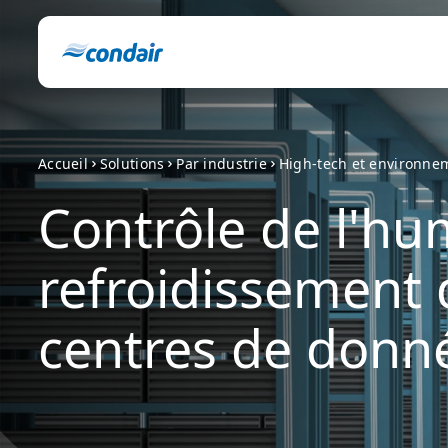
Accueil
Solutions
Par industrie
High-tech et environnem
Contrôle de l'hu
refroidissement 
centres de donn