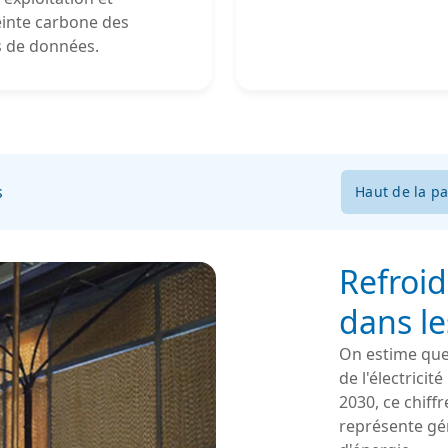
einte carbone des
s de données.
s
Haut de la p
Refroi
dans l
On estime que
de l'électrici
2030, ce chiff
représente gé