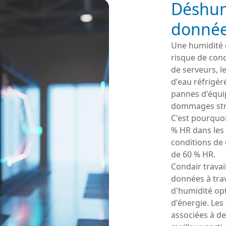
Déshumi
donné
Une humidité 
risque de cond
de serveurs, l
d'eau réfrigér
pannes d'équi
dommages str
C'est pourquo
% HR dans les
conditions de
de 60 % HR.
Condair travai
données à tra
d'humidité op
d'énergie. Les
associées à de