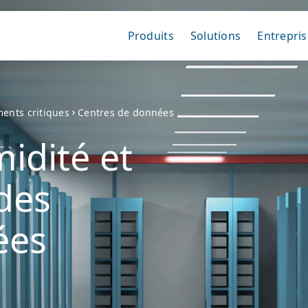
Produits
Solutions
Entrepris
ents critiques
Centres de données
midité et
des
ées