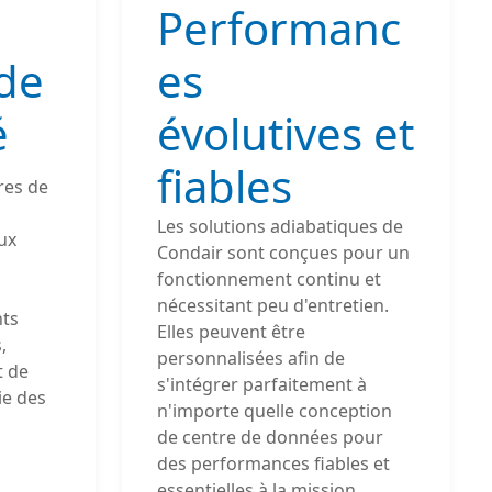
Performanc
de
es
é
évolutives et
fiables
res de
Les solutions adiabatiques de
ux
Condair sont conçues pour un
fonctionnement continu et
nécessitant peu d'entretien.
nts
Elles peuvent être
,
personnalisées afin de
t de
s'intégrer parfaitement à
ie des
n'importe quelle conception
de centre de données pour
des performances fiables et
essentielles à la mission.