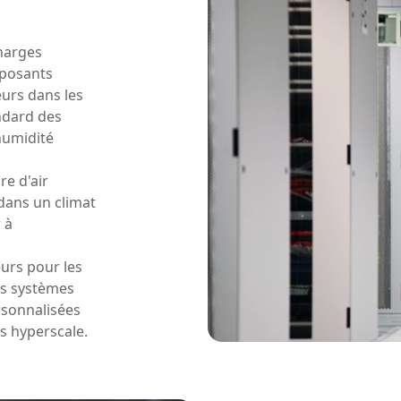
charges
mposants
eurs dans les
ndard des
humidité
e d'air
 dans un climat
 à
urs pour les
es systèmes
rsonnalisées
s hyperscale.