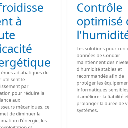
froidisse
Contrôle
nt à
optimisé 
ute
l'humidit
icacité
ChatGPT a déclaré :
Les solutions pour cent
données de Condair
ergétique
maintiennent des nivea
d'humidité stables et
stèmes adiabatiques de
recommandés afin de
 utilisent le
protéger les équipeme
dissement par
informatiques sensibles
tion pour réduire la
d'améliorer la fiabilité e
ance aux
prolonger la durée de v
disseurs mécaniques, ce
systèmes.
rmet de diminuer la
mation d'énergie, les
'exploitation et