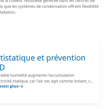
 de la chaleur résiduelle générée dans les centres de
s que les systèmes de condensation offrent flexibilité
stallation.
tistatique et prévention
SD
faible humidité augmente l'accumulation
ctricité statique, car l'air sec agit comme isolant, ce
avoir plus
end les décharges électrostatiques (ESD) plus
bles. Le maintien d'une humidité relative
ise entre 40 et 60 % aide à dissiper les charges et
t considérablement le risque d'ESD.