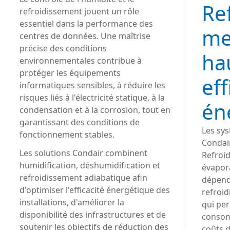
Re
refroidissement jouent un rôle
essentiel dans la performance des
me
centres de données. Une maîtrise
précise des conditions
ha
environnementales contribue à
protéger les équipements
eff
informatiques sensibles, à réduire les
risques liés à l'électricité statique, à la
én
condensation et à la corrosion, tout en
garantissant des conditions de
Les sy
fonctionnement stables.
Condair
Les solutions Condair combinent 
Refroi
humidification, déshumidification et 
évapora
refroidissement adiabatique afin 
dépend
d'optimiser l'efficacité énergétique des 
refroi
installations, d'améliorer la 
qui pe
disponibilité des infrastructures et de 
consom
soutenir les objectifs de réduction des 
coûts d