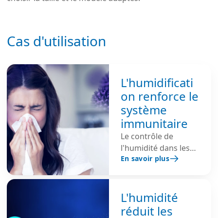
Cas d'utilisation
L'humidificati
on renforce le
système
immunitaire
Le contrôle de
l'humidité dans les
En savoir plus
bâtiments protège la
fonction
autonettoyante des
muqueuses, réduit le
L'humidité
risque d'infection et
réduit les