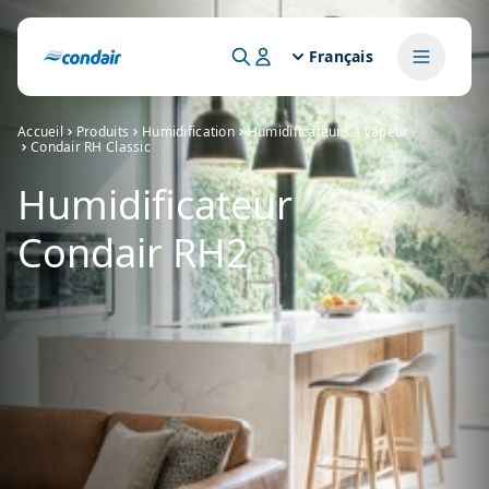
Français
Accueil
Produits
Humidification
Humidificateurs à vapeur
Condair RH Classic
Humidificateur
Condair RH2