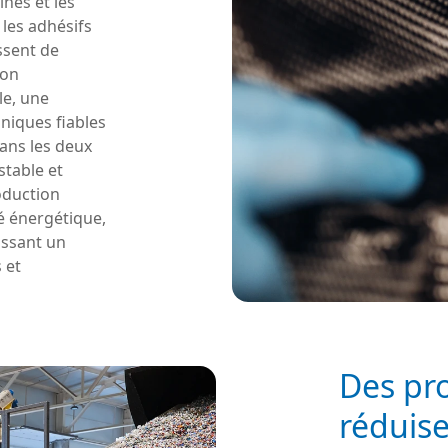
ines et les
 les adhésifs
ssent de
ion
le, une
niques fiables
ans les deux
stable et
oduction
é énergétique,
issant un
 et
Des pro
réduise