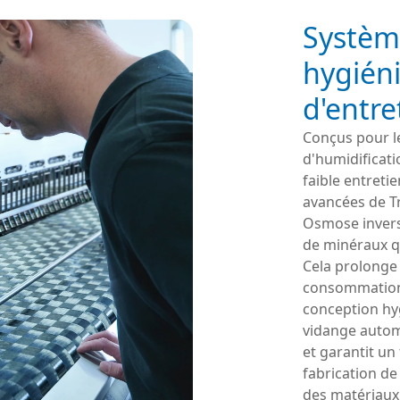
Systèm
hygiéni
d'entre
Conçus pour l
d'humidificatio
faible entreti
avancées de Tr
Osmose invers
de minéraux q
Cela prolonge 
consommation d
conception hyg
vidange automa
et garantit un
fabrication de
des matériaux