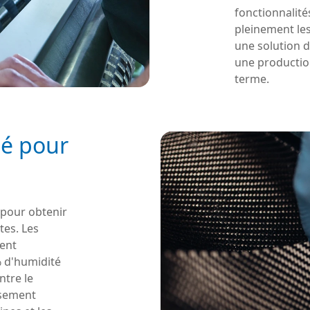
fonctionnalité
pleinement les
une solution d
une production
terme.
té pour
l pour obtenir
tes. Les
sent
% d'humidité
ntre le
ssement