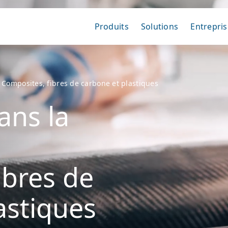
Produits
Solutions
Entrepris
Composites, fibres de carbone et plastiques
ans la
ibres de
astiques