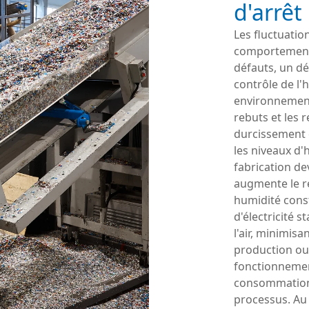
d'arrêt
Les fluctuatio
comportement
défauts, un dé
contrôle de l
environnement
rebuts et les 
durcissement 
les niveaux d'
fabrication dev
augmente le r
humidité cons
d'électricité 
l'air, minimis
production ou a
fonctionnement
consommation d
processus. Au 