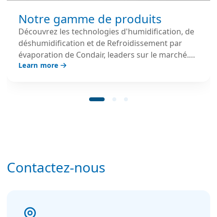
Notre gamme de produits
Découvrez les technologies d'humidification, de
déshumidification et de Refroidissement par
évaporation de Condair, leaders sur le marché.
Learn more
Explorez les solutions adaptées à chaque
application et à chaque secteur d'activité.
Contactez-nous