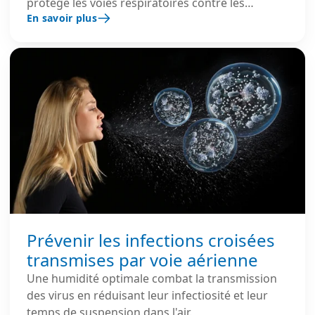
protège les voies respiratoires contre les
En savoir plus
infections.
Prévenir les infections croisées
transmises par voie aérienne
Une humidité optimale combat la transmission
des virus en réduisant leur infectiosité et leur
temps de suspension dans l'air.