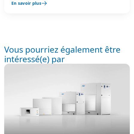
En savoir plus
mouvements d'humidité et la détérioration.
Vous pourriez également être
intéressé(e) par