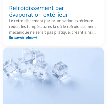
Refroidissement par
évaporation extérieur
Le refroidissement par brumisation extérieure
réduit les températures là où le refroidissement
mécanique ne serait pas pratique, créant ainsi
En savoir plus
des zones plus sûres et plus agréables.