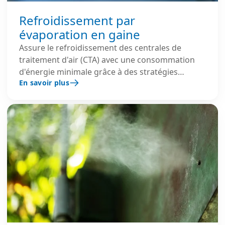
Refroidissement par
évaporation en gaine
Assure le refroidissement des centrales de
traitement d'air (CTA) avec une consommation
d'énergie minimale grâce à des stratégies
En savoir plus
directes ou indirectes visant à maintenir les
températures requises tout en réduisant au
minimum le refroidissement mécanique.