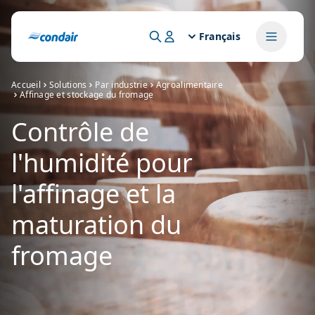
Français
Accueil
Solutions
Par industrie
Agroalimentaire
Affinage et stockage du fromage
Contrôle de
l'humidité pour
l'affinage et la
maturation du
fromage