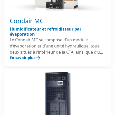
Condair MC
Humidificateur et refroidisseur par
évaporation
Le Condair MC se compose d’un module
d’évaporation et d’une unité hydraulique, tous
deux situés à l’intérieur de la CTA, ainsi que d’un
En savoir plus
panneau de commande monté à l’extérieur. Une
seule unité peut fournir jusqu’à 360 kg/h
d’humidité et environ 245 kW de refroidissement
adiabatique, avec une consommation d’énergie
minimale. L’humidificateur évaporatif intègre un
média d’évaporation en fibre de verre longue
durée, imprégné d’un agent antimicrobien, et
une structure en inox. L’eau est distribuée au
module d’évaporation en trois étapes maximum,
selon la demande d’humidité, pour un contrôle