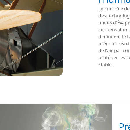
Le contrôle de
des technologi
unités d'Évapo
condensation 
diminuent le t
précis et réac
de l'air par co
protéger les c
stable.
Pr