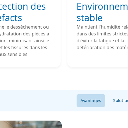
tection des
Environnem
efacts
stable
e le dessèchement ou
Maintient l'humidité rel
ydratation des pièces à
dans des limites strictes
ion, minimisant ainsi le
d'éviter la fatigue et la
et les fissures dans les
détérioration des matér
ux sensibles.
Avantages
Solutio