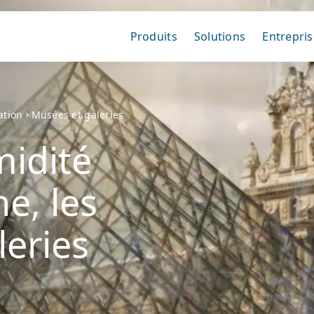
Produits
Solutions
Entrepris
ation
Musées et galeries
midité
e, les
leries