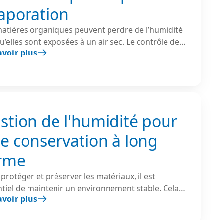
aporation
matières organiques peuvent perdre de l’humidité
u’elles sont exposées à un air sec. Le contrôle de
avoir plus
idité permet de stabiliser l’environnement et de
er les variations de masse et de qualité des
uits tout au long des processus de stockage et de
uction.
stion de l'humidité pour
e conservation à long
rme
protéger et préserver les matériaux, il est
ntiel de maintenir un environnement stable. Cela
avoir plus
que d'éviter les taux d'humidité extrêmes et,
ut, les fluctuations rapides.