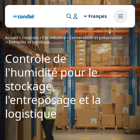
Français
Accueil
Solutions
Par industrie
Conservation et préservation
Entrepôts et logistique
Contrôle de
l'humidité pour le
stockage,
l'entreposage et la
logistique