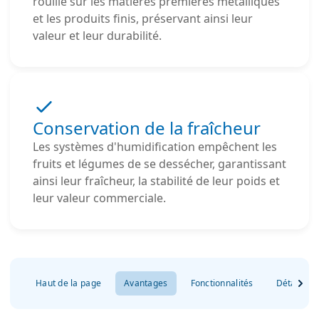
rouille sur les matières premières métalliques
et les produits finis, préservant ainsi leur
valeur et leur durabilité.
Conservation de la fraîcheur
Les systèmes d'humidification empêchent les
fruits et légumes de se dessécher, garantissant
ainsi leur fraîcheur, la stabilité de leur poids et
leur valeur commerciale.
Haut de la page
Avantages
Fonctionnalités
Détails du