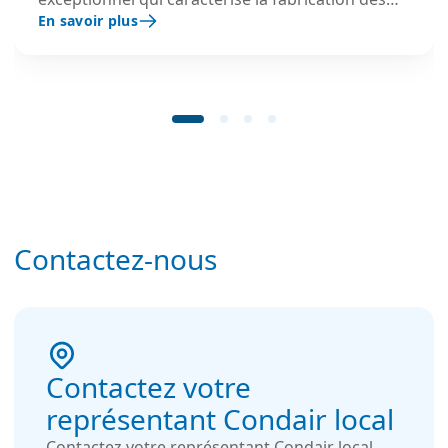
En savoir plus
célèbres pianos Steinway.
Contactez-nous
Contactez votre
représentant Condair local
Contactez votre représentant Condair local,