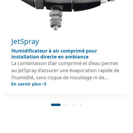
JetSpray
Humidificateur à air comprimé pour
installation directe en ambiance
La combinaison d’air comprimé et d’eau permet
au JetSpray d’assurer une évaporation rapide de
l’humidité, sans risque de mouillage ni de
En savoir plus
retombées. La gamme est disponible en versions
60 l/h et 600 l/h ; le modèle grande capacité peut
fonctionner en tout ou rien ou en modulation 0–
100 %, avec une précision de régulation jusqu’à
±2 % HR. [condair.com], [condair.com],
[condair.com] Grâce à sa conception sans
ventilateur, à ses buses autonettoyantes et à son