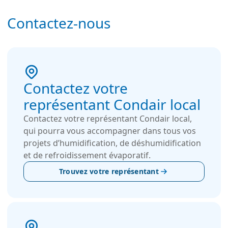
aptitude à fonctionner avec de l’eau potable ou
déminéralisée, le JetSpray est bien adapté aux
Contactez-nous
environnements industriels poussiéreux et aux
applications en basse température, comme les
zones froides, chambres froides et entrepôts
frigorifiques.
Contactez votre
représentant Condair local
Contactez votre représentant Condair local,
qui pourra vous accompagner dans tous vos
projets d’humidification, de déshumidification
et de refroidissement évaporatif.
Trouvez votre représentant