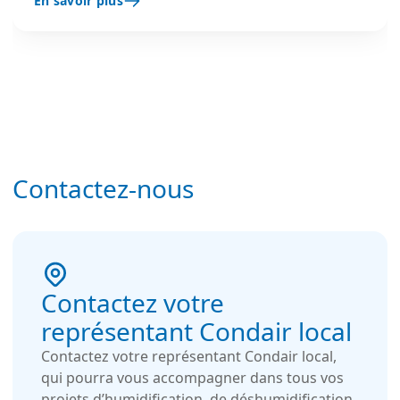
En savoir plus
précise des locaux. Particulièrement adaptés aux
bureaux, musées, archives et autres
environnements sensibles, ils associent
compacité, faible consommation d'énergie et
hygiène optimale grâce à une technologie
d'humidification à eau pure.
Contactez-nous
Contactez votre
représentant Condair local
Contactez votre représentant Condair local,
qui pourra vous accompagner dans tous vos
projets d’humidification, de déshumidification