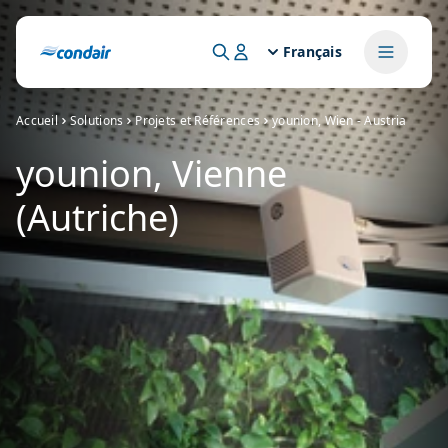
Français
Accueil
Solutions
Projets et Références
younion, Wien - Austria
younion, Vienne
(Autriche)