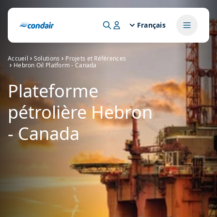
Français
Accueil
Solutions
Projets et Références
Hebron Oil Platform - Canada
Plateforme
pétrolière Hebron
- Canada