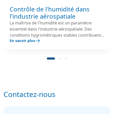
Contrôle de l'humidité dans
l'industrie aérospatiale
La maîtrise de l'humidité est un paramètre
essentiel dans l'industrie aérospatiale. Des
conditions hygrométriques stables contribuent à
En savoir plus
protéger les composants électroniques
sensibles, à sécuriser les procédés d'assemblage
et à garantir la qualité des opérations de
fabrication, de peinture et de revêtement des
aéronefs.
Contactez-nous