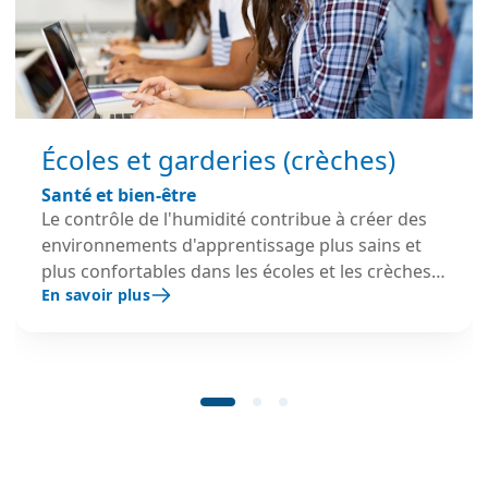
Écoles et garderies (crèches)
Santé et bien-être
Le contrôle de l'humidité contribue à créer des
environnements d'apprentissage plus sains et
plus confortables dans les écoles et les crèches.
En savoir plus
Une humidité maîtrisée participe à la qualité de
l'air intérieur, au bien-être des occupants et à la
préservation des bâtiments et des équipements
pédagogiques.