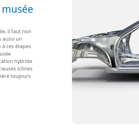
le musée
e, il faut non
s aussi un
 à ces étapes
musée
cation hybride
écieuses icônes
hère toujours