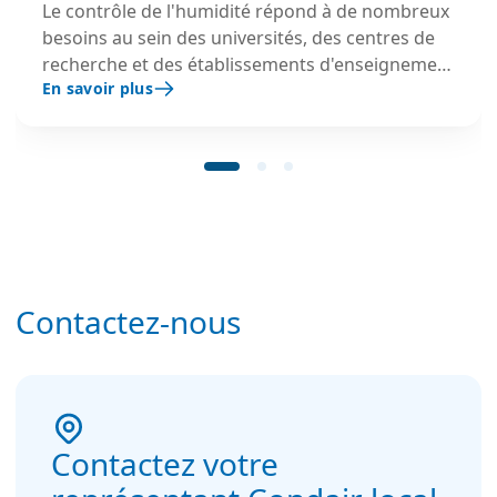
Le contrôle de l'humidité répond à de nombreux
besoins au sein des universités, des centres de
recherche et des établissements d'enseignement
En savoir plus
supérieur. Il contribue à maintenir des conditions
adaptées aux activités scientifiques, au bien-être
des occupants et à la conservation des
collections, archives et équipements sensibles.
Contactez-nous
Contactez votre